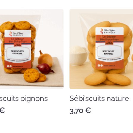
’scuits oignons
Sébi’scuits nature
€
3,70
€