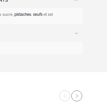
NTS
e
, sucre,
pistaches
,
œufs
et sel