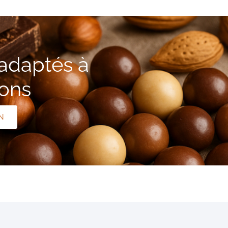
 adaptés à
ions
N