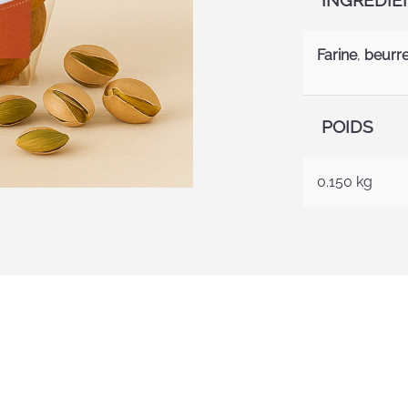
INGRÉDIE
Farine
,
beurr
POIDS
0.150 kg