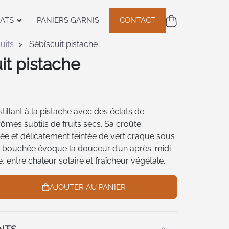
ATS
PANIERS GARNIS
CONTACT
uits
Sébi’scuit pistache
it pistache
tillant à la pistache avec des éclats de
rômes subtils de fruits secs. Sa croûte
e et délicatement teintée de vert craque sous
e bouchée évoque la douceur d’un après-midi
 entre chaleur solaire et fraîcheur végétale.
AJOUTER AU PANIER