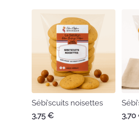
Sébi’scuits noisettes
Sébi
3,75
€
3,70