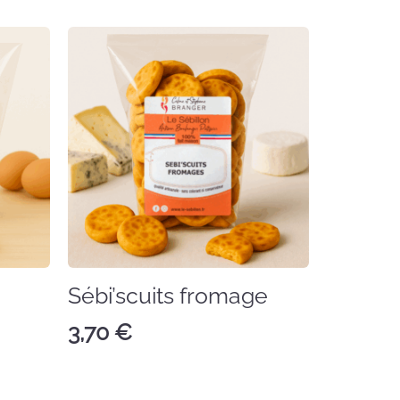
Sébi’scuits fromage
Sébi’sc
3,70
€
3,70
€