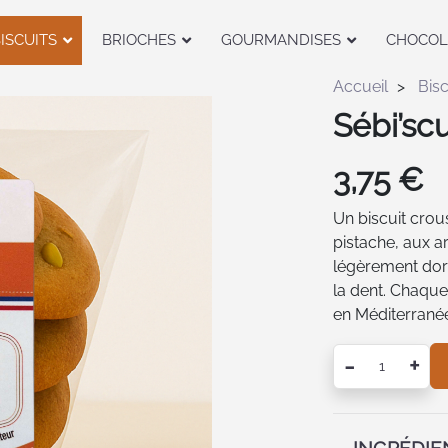
ISCUITS
BRIOCHES
GOURMANDISES
CHOCOL
Accueil
Bisc
Sébi’scu
3,75
€
Un biscuit crous
pistache, aux a
légèrement doré
la dent. Chaqu
en Méditerranée,
-
+