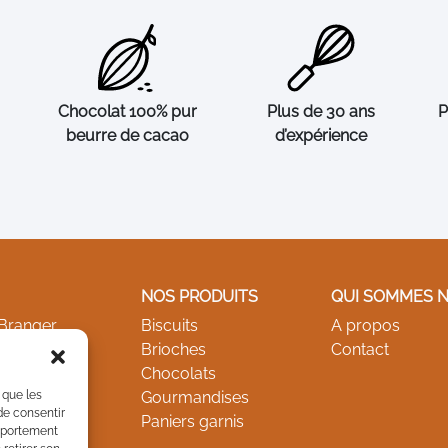
Chocolat 100% pur
Plus de 30 ans
P
beurre de cacao
d’expérience
NOS PRODUITS
QUI SOMMES 
 Branger
Biscuits
A propos
ndemont
Brioches
Contact
Chocolats
 que les
Gourmandises
de consentir
Paniers garnis
omportement